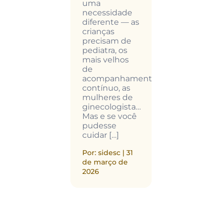
dar da sua
uma
boa parte 
de. A
necessidade
situações 
te não vai
diferente — as
dia a dia. 
 falar […]
crianças
muita gen
precisam de
ainda tem
 sidesc | 21
pediatra, os
dúvidas: is
março de
mais velhos
seguro?
6
de
Funciona 
acompanhamento
[…]
contínuo, as
mulheres de
Por: sidesc 
ginecologista…
de março d
Mas e se você
2026
pudesse
cuidar […]
Por: sidesc | 31
de março de
2026