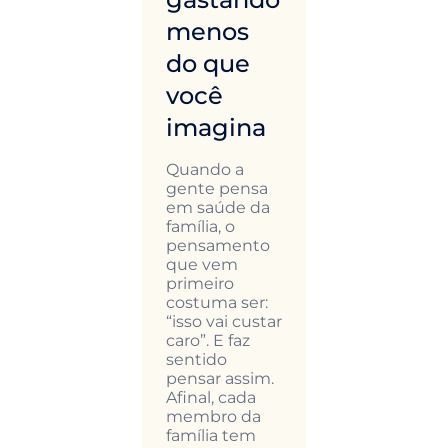
m?
menos
lugar 
do que
consul
a é uma
você
presen
ida muito
is comum
imagina
que
Se você ai
ece. E a
não usou
notícia é:
Quando a
telemedici
 precisa
gente pensa
provavelm
 uma
em saúde da
conhece
olha
família, o
alguém q
nitiva. O
pensamento
usou. Nos
 e a saúde
que vem
últimos an
ticular têm
primeiro
a consulta
éis
costuma ser:
médica on
erentes — e
“isso vai custar
deixou de 
ender isso
caro”. E faz
uma exce
e te
sentido
e passou a
dar a tomar
pensar assim.
uma
isões mais
Afinal, cada
alternativa
eligentes
membro da
real — e m
hora de
família tem
prática — 